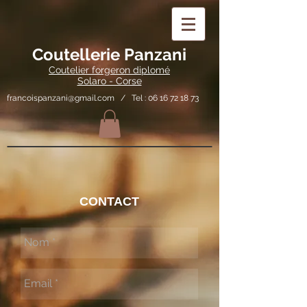
Coutellerie Panzani
Coutelier forgeron diplomé
Solaro - Corse
francoispanzani@gmail.com
/ Tel :
06 16 72 18 73
CONTACT